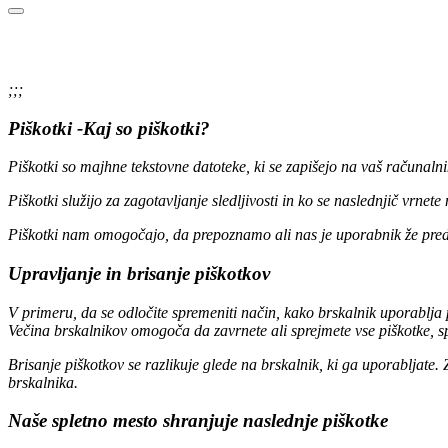
;;;
Piškotki -Kaj so piškotki?
Piškotki so majhne tekstovne datoteke, ki se zapišejo na vaš računalnik
Piškotki služijo za zagotavljanje sledljivosti in ko se naslednjič vrnete
Piškotki nam omogočajo, da prepoznamo ali nas je uporabnik že pred
Upravljanje in brisanje piškotkov
V primeru, da se odločite spremeniti način, kako brskalnik uporablja p
Večina brskalnikov omogoča da zavrnete ali sprejmete vse piškotke, sp
Brisanje piškotkov se razlikuje glede na brskalnik, ki ga uporabljate.
brskalnika.
Naše spletno mesto shranjuje naslednje piškotke