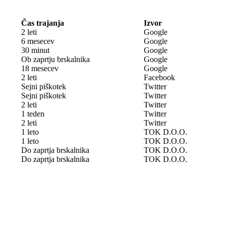
Čas trajanja
Izvor
2 leti
Google
6 mesecev
Google
30 minut
Google
Ob zaprtju brskalnika
Google
18 mesecev
Google
2 leti
Facebook
Sejni piškotek
Twitter
Sejni piškotek
Twitter
2 leti
Twitter
1 teden
Twitter
2 leti
Twitter
1 leto
TOK D.O.O.
1 leto
TOK D.O.O.
Do zaprtja brskalnika
TOK D.O.O.
Do zaprtja brskalnika
TOK D.O.O.