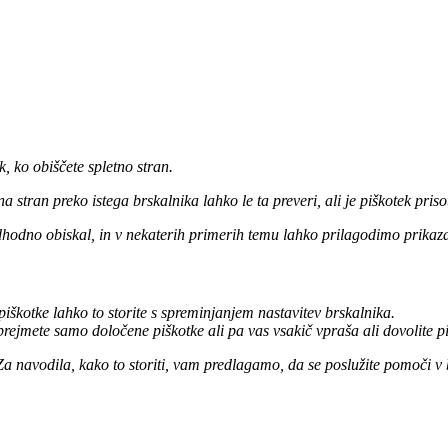
, ko obiščete spletno stran.
 na stran preko istega brskalnika lahko le ta preveri, ali je piškotek priso
hodno obiskal, in v nekaterih primerih temu lahko prilagodimo prikaz
iškotke lahko to storite s spreminjanjem nastavitev brskalnika.
rejmete samo določene piškotke ali pa vas vsakič vpraša ali dovolite pi
 Za navodila, kako to storiti, vam predlagamo, da se poslužite pomoči v