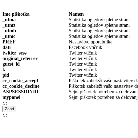
Ime piškotka
Namen
_utma
Statistika ogledov spletne strani
_utmz
Statistika ogledov spletne strani
_utmb
Statistika ogledov spletne strani
_utmc
Statistika ogledov spletne strani
PREF
Nastavitve uporabnika
datr
Facebook vtičnik
twitter_sess
Twitter vtičnik
original_referrer
Twitter vtičnik
guest_id
Twitter vtičnik
k
Twitter vtičnik
pid
Twitter vtičnik
cc_cookie_accept
Piškotek zabeleži vašo nastavitev d
cc_cookie_decline
Piškotek zabeleži vašo nastavitev da
ASPSESSIONID
Sejni piškotek potreben za delovanj
mypanel
Sejni piškotek potreben za delovanj
;;;
Zapri
;;;