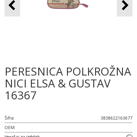
PERESNICA POLKROŽNA
NICI ELSA & GUSTAV
16367
Šifra:
3838622163677
OEM:
Vprašaj za izdelek