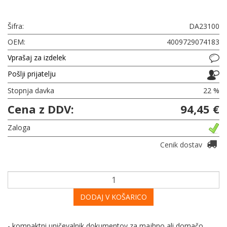
Šifra:
DA23100
OEM:
4009729074183
Vprašaj za izdelek
Pošlji prijatelju
Stopnja davka
22 %
Cena z DDV:
94,45 €
Zaloga
Cenik dostav
DODAJ V KOŠARICO
- kompaktni uničevalnik dokumentov za majhno ali domačo