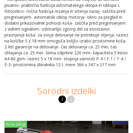
pisarno- praktična funkcija avtomatskega vklopa in izklopa s
fotocelico- ročna funkcija rezanja in vrtenja nazaj- zaščita pred
pregrevanjem- avtomatski izklop motorja- okno za pregled in
dodatni prikazovalnik polnosti koša- zaščita pred pregrevanjem
z vidnim signalom- odstranljiv zgornji del za enostavno
praznjenje koša- za svoje delovanje ne potrebuje oljenja- razrez
na koščke 5 x 18 mm omogoča boljšo izrabo prostornine koša-
2 leti garancije na delovanje- čas delovanja ca. 25 min, čas
ohlajanja ca. 25 min- širina odprtine 220 mm- kapaciteta 5 listov
A4 80 gsm- razrez 5 x 18 mm- stopnja varnosti P-4 / F-1 / T-4 /
E-3- prostornina zbiralnika 12 l- mere 366 x 347 x 217 mm
Sorodni izdelki
1
2
Ni na zalogi