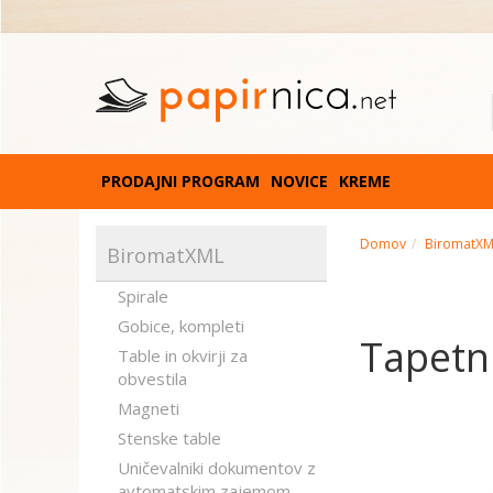
PRODAJNI PROGRAM
NOVICE
KREME
Domov
BiromatX
BiromatXML
Spirale
Gobice, kompleti
Tapetni
Table in okvirji za
obvestila
Magneti
Stenske table
Uničevalniki dokumentov z
avtomatskim zajemom