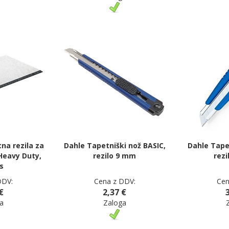
a rezila za
Dahle Tapetniški nož BASIC,
Dahle Tape
Heavy Duty,
rezilo 9 mm
rez
s
DDV:
Cena z DDV:
Cen
€
2,37 €
a
Zaloga