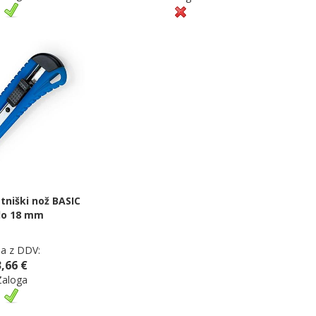
tniški nož BASIC
ilo 18 mm
a z DDV:
3,66 €
Zaloga