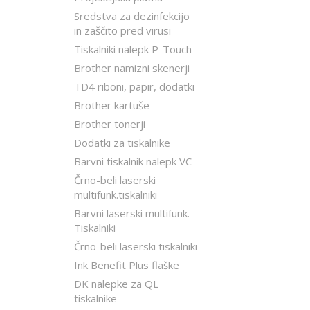
Sredstva za dezinfekcijo
in zaščito pred virusi
Tiskalniki nalepk P-Touch
Brother namizni skenerji
TD4 riboni, papir, dodatki
Brother kartuše
Brother tonerji
Dodatki za tiskalnike
Barvni tiskalnik nalepk VC
Črno-beli laserski
multifunk.tiskalniki
Barvni laserski multifunk.
Tiskalniki
Črno-beli laserski tiskalniki
Ink Benefit Plus flaške
DK nalepke za QL
tiskalnike