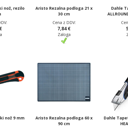
 nož, rezilo
Aristo Rezalna podloga 21 x
Dahle T
m
30 cm
ALLROUND,
DDV:
Cena z DDV:
Cen
€
7,84 €
a
Zaloga
ki nož 9 mm
Aristo Rezalna podloga 60 x
Dahle Tapet
90 cm
HEA