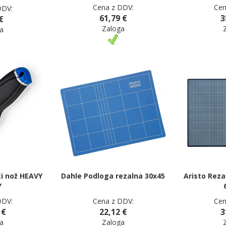
Cena z DDV:
Cen
DDV:
61,79 €
3
€
Zaloga
a
i nož HEAVY
Dahle Podloga rezalna 30x45
Aristo Reza
Y
DDV:
Cena z DDV:
Cen
 €
22,12 €
3
a
Zaloga