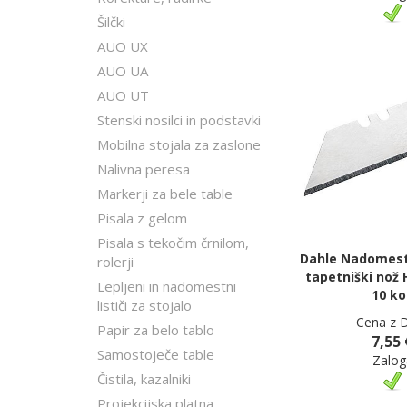
Šilčki
AUO UX
AUO UA
AUO UT
Stenski nosilci in podstavki
Mobilna stojala za zaslone
Nalivna peresa
Markerji za bele table
Pisala z gelom
Pisala s tekočim črnilom,
Dahle Nadomestn
rolerji
tapetniški nož 
Lepljeni in nadomestni
10 ko
lističi za stojalo
Cena z 
Papir za belo tablo
7,55 
Samostoječe table
Zalog
Čistila, kazalniki
Projekcijska platna