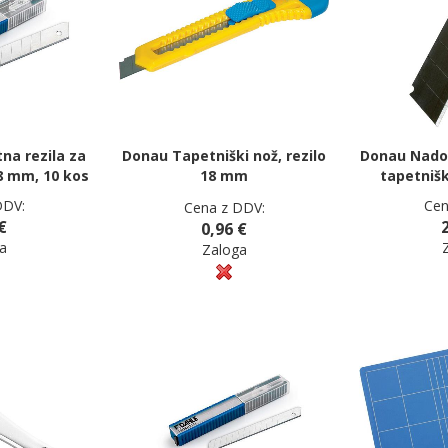
a rezila za
Donau Tapetniški nož, rezilo
Donau Nadom
8 mm, 10 kos
18 mm
tapetniš
DDV:
Cen
Cena z DDV:
€
0,96 €
a
Zaloga