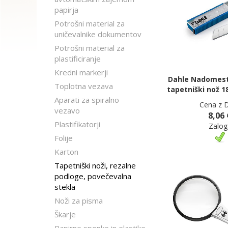
papirja
Potrošni material za
uničevalnike dokumentov
Potrošni material za
plastificiranje
Kredni markerji
Dahle Nadomestn
Toplotna vezava
tapetniški nož 1
Aparati za spiralno
Cena z 
vezavo
8,06 
Plastifikatorji
Zalog
Folije
Karton
Tapetniški noži, rezalne
podloge, povečevalna
stekla
Noži za pisma
Škarje