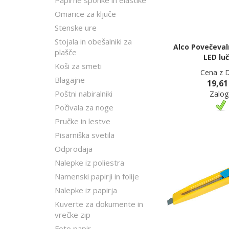
Papirne sponke in elastike
Omarice za ključe
Stenske ure
Stojala in obešalniki za
Alco Povečeval
plašče
LED lu
Koši za smeti
Cena z 
Blagajne
19,61
Poštni nabiralniki
Zalog
Počivala za noge
Pručke in lestve
Pisarniška svetila
Odprodaja
Nalepke iz poliestra
Namenski papirji in folije
Nalepke iz papirja
Kuverte za dokumente in
vrečke zip
Foto papir