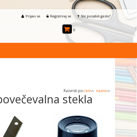
Prijavi se
Registriraj se
Ste pozabili geslo?
0
Razvrsti po:
ceni
nazivu
 povečevalna stekla