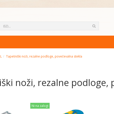
ML
Tapetniški noži, rezalne podloge, povečevalna stekla
ški noži, rezalne podloge,
Ni na zalogi