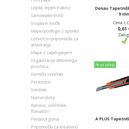
Lepila, lepilni trakovi
Donau Tapetniški
9 m
Samolepilni lističi
Cena z 
Stojala in lončki
0,61 
Mape/podloge s sponko
Zalog
Letvice in pripomočki za
arhiviranje
Mape z zapenjanjem
Organizacija delovnega
Ni na zalogi
prostora
Kemični svinčniki
Peresnice
Svinčniki
Numeratorji
Barvice, voščenke,
flomastri
A PLUS Tapetniš
Penasta guma
Pripomočki za kreativno