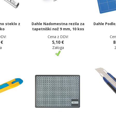
no steklo z
Dahle Nadomestna rezila za
Dahle Podlo
čko
tapetniški nož 9 mm, 10 kos
DDV:
Cena z DDV:
Cen
 €
5,10 €
8
a
Zaloga