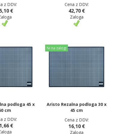
a z DDV:
Cena z DDV:
5,10 €
42,70 €
Zaloga
Zaloga
Ni na zalogi
lna podloga 45 x
Aristo Rezalna podloga 30 x
60 cm
45 cm
a z DDV:
Cena z DDV:
1,66 €
16,10 €
Zaloga
Zaloga