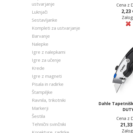
ustvarjanje
Cena z 
2,23 
Luknjači
Zalog
Sestavljanke
Kompleti za ustvarjanje
Barvanje
Nalepke
Igre z nalepkami
Igre za učenje
Krede
Igre z magneti
Pisala in radirke
Štampiljke
Ravnila, trikotniki
Dahle Tapetnišk
Markerji
DUT
Šestila
Cena z 
Tehnični svinčniki
21,33
Zalog
Korekture, radirke