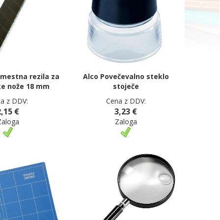
estna rezila za
Alco Povečevalno steklo
ke nože 18 mm
stoječe
a z DDV:
Cena z DDV:
2,15 €
3,23 €
Zaloga
Zaloga