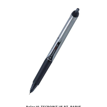
Roler HI-TECPOINT V5 RT, BARVE