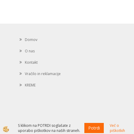
Domov
O nas
Kontakt
Vračilo in reklamacije
KREME
S klikom na POTRDI soglašate z
Več o
Potrdi
Izdelava spletne trgovine
uporabo piškotkov na naših straneh.
piškotkih