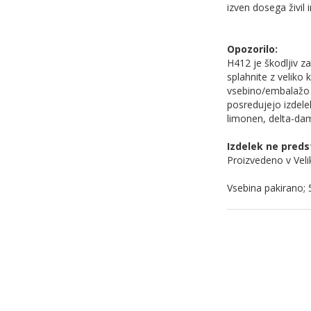
izven dosega živil 
Opozorilo:
H412 je škodljiv z
splahnite z veliko
vsebino/embalažo v
posredujejo izdele
limonen, delta-dam
Izdelek ne preds
Proizvedeno v Veliki
Vsebina pakirano; 