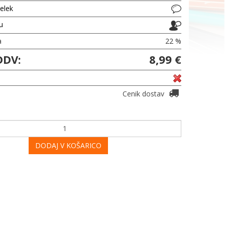
delek
ju
a
22 %
DDV:
8,99 €
Cenik dostav
DODAJ V KOŠARICO