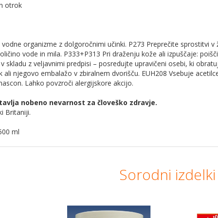
in otrok
a vodne organizme z dolgoročnimi učinki. P273 Preprečite sprostitv
 količino vode in mila. P333+P313 Pri draženju kože ali izpuščaje: po
 skladu z veljavnimi predpisi – posredujte upravičeni osebi, ki obrat
k ali njegovo embalažo v zbiralnem dvorišču. EUH208 Vsebuje acetilcedre
ascon. Lahko povzroči alergijskore akcijo.
tavlja nobeno nevarnost za človeško zdravje.
 Britaniji.
500 ml
Sorodni izdelki