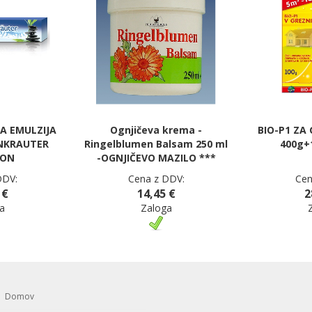
A EMULZIJA
Ognjičeva krema -
BIO-P1 ZA 
ENKRAUTER
Ringelblumen Balsam 250 ml
400g+
ION
-OGNJIČEVO MAZILO ***
DDV:
Cena z DDV:
Cen
 €
14,45 €
2
a
Zaloga
Domov