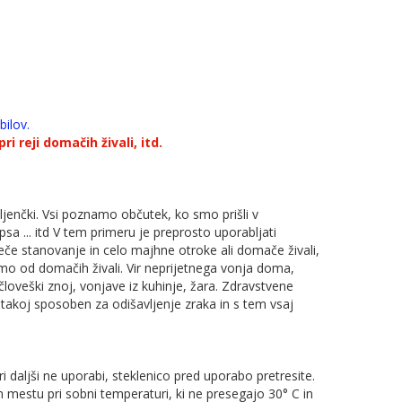
bilov.
ri reji domačih živali, itd.
ljenčki. Vsi poznamo občutek, ko smo prišli v
a ... itd V tem primeru je preprosto uporabljati
šeče stanovanje in celo majhne otroke ali domače živali,
samo od domačih živali. Vir neprijetnega vonja doma,
 človeški znoj, vonjave iz kuhinje, žara. Zdravstvene
takoj sposoben za odišavljenje zraka in s tem vsaj
i daljši ne uporabi, steklenico pred uporabo pretresite.
mestu pri sobni temperaturi, ki ne presegajo 30° C in