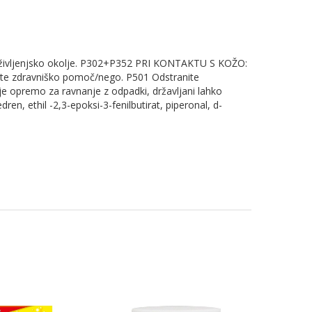
i v življenjsko okolje. P302+P352 PRI KONTAKTU S KOŽO:
iščite zdravniško pomoč/nego. P501 Odstranite
uje opremo za ravnanje z odpadki, državljani lahko
n, ethil -2,3-epoksi-3-fenilbutirat, piperonal, d-