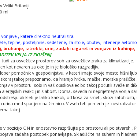
Veliki Britaniji
0 ml
vonjave , katere direktno neutralizira.
te, tepihe, posteljnine, sedežene, za stole, obutev, interierje avtomo
, bruhanje, iztrebki, urin, zadahi cigaret in vonjave iz kuhinje, p
RDITEV VELJA IZ ZKUŠENJ
 tudi za osvežitev prostorov sob za osvežitev zraka za klimatizacije.
en kot nevaren za okolje in je biološko razgradljiv.
 dober pomočnik v gospodinjstvu, v kateri imajo svoje mesto hišni ljub
 skoraj takoj prepoznamo, da hranijo hrčke, mačke, morske prašičke,ps
onjav v prostoru sobi in vaš obiskovalec bo takoj počutili sveže in di
ih alergijskih reakcij in slabost. Doma, seveda ni neprijetnega vonja 
odstrešju ali kleti je lahko karkoli, od koša za smeti, skozi zatohlosti,
 urina med spanjem na žimnico. V vseh teh primerih je nevtralizator 
lema takoj.
e v pozicijo ON in enostavno razpršujte po prostoru ali po stvareh . Pr
pojava zadaha postopek ponavljajte. Skladiščite na suhem in hladnem 