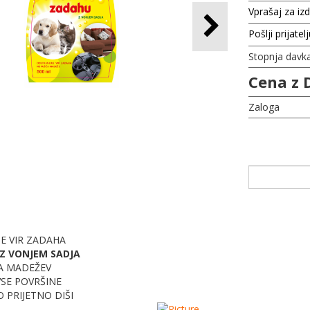
Vprašaj za iz
Pošlji prijatel
Stopnja davk
Cena z 
Zaloga
E VIR ZADAHA
Z VONJEM SADJA
A MADEŽEV
VSE POVRŠINE
PRIJETNO DIŠI