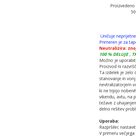
Proizvedeno v 
50
Uničuje neprijetne 
Primeren je za tape
Neutralizira: znoj
100 % DELUJE , T
Možno je uporabiti
Proizvod ni razvršč
Ta izdelek je zelo
stanovanje in vonj
nevtralizatorjem v
ki ne trpijo noben
vikendu, avtu, na p
težave z uhajanjem
delno rešitev prob
Uporaba:
Razpršilec nastavit
V primeru večjega 