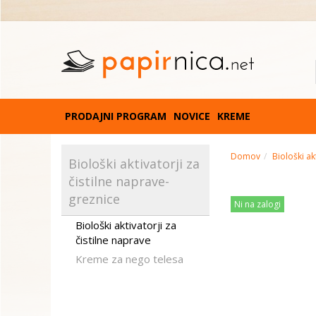
PRODAJNI PROGRAM
NOVICE
KREME
Domov
Biološki ak
Biološki aktivatorji za
čistilne naprave-
greznice
Ni na zalogi
Biološki aktivatorji za
čistilne naprave
Kreme za nego telesa