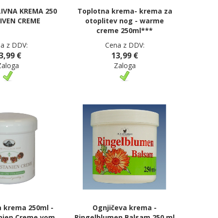
IVNA KREMA 250
Toplotna krema- krema za
LIVEN CREME
otoplitev nog - warme
creme 250ml***
a z DDV:
Cena z DDV:
3,99 €
13,99 €
Zaloga
Zaloga
a krema 250ml -
Ognjičeva krema -
nien Creme vom
Ringelblumen Balsam 250 ml