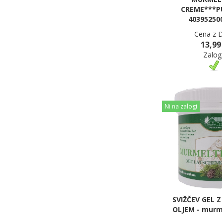
CREME***P
40395250
Cena z 
13,99
Zalog
Ni na zalogi
SVIŽČEV GEL 
OLJEM - murme