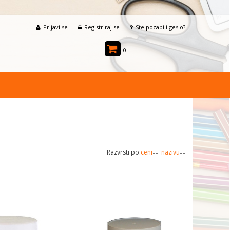
Prijavi se
Registriraj se
Ste pozabili geslo?
0
Razvrsti po:
ceni
nazivu