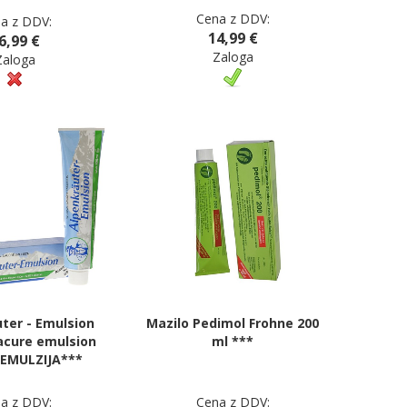
Cena z DDV:
a z DDV:
14,99 €
6,99 €
Zaloga
Zaloga
ter - Emulsion
Mazilo Pedimol Frohne 200
Lacure emulsion
ml ***
EMULZIJA***
a z DDV:
Cena z DDV: