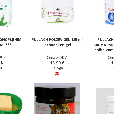
KONOPLJINIM
PULLACH POLŽEV GEL 125 ml
PULLACH
 ML***
-Schnecken gel
KREMA 250 
salbe Vom
DDV:
Cena z DDV:
Cen
 €
13,99 €
1
a
Zaloga