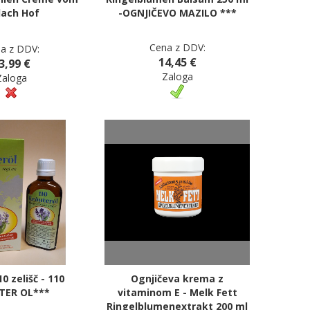
lach Hof
-OGNJIČEVO MAZILO ***
Cena z DDV:
a z DDV:
14,45 €
3,99 €
Zaloga
Zaloga
10 zelišč - 110
Ognjičeva krema z
TER OL***
vitaminom E - Melk Fett
Ringelblumenextrakt 200 ml