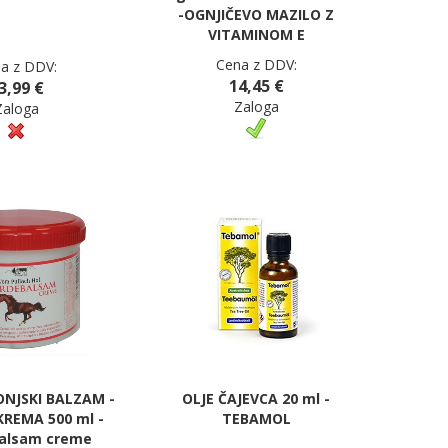
-OGNJIČEVO MAZILO Z
VITAMINOM E
Cena z DDV:
a z DDV:
14,45 €
3,99 €
Zaloga
Zaloga
NJSKI BALZAM -
OLJE ČAJEVCA 20 ml -
REMA 500 ml -
TEBAMOL
alsam creme