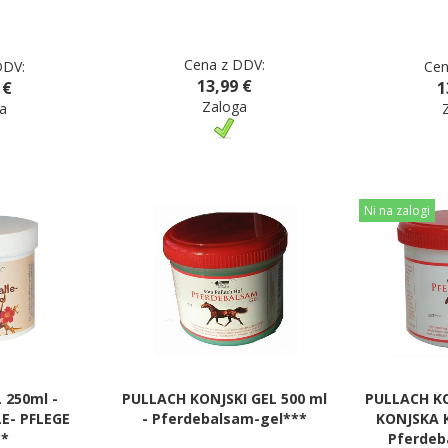
Cena z DDV:
DDV:
Cen
13,99 €
 €
1
Zaloga
a
Ni na zalogi
 250ml -
PULLACH KONJSKI GEL 500 ml
PULLACH KO
E- PFLEGE
- Pferdebalsam-gel***
KONJSKA K
**
Pferdeb