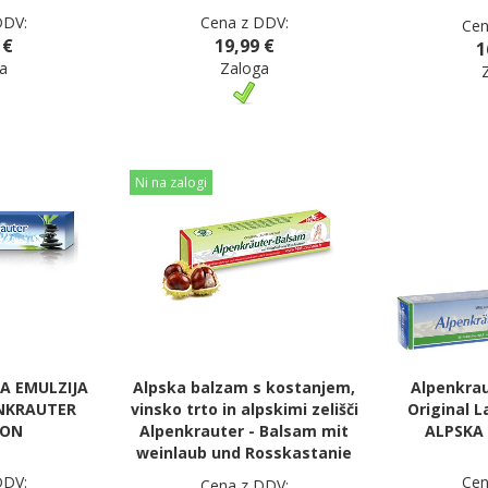
DDV:
Cena z DDV:
Cen
 €
19,99 €
1
a
Zaloga
Ni na zalogi
A EMULZIJA
Alpska balzam s kostanjem,
Alpenkrau
ENKRAUTER
vinsko trto in alpskimi zelišči
Original 
ION
Alpenkrauter - Balsam mit
ALPSKA 
weinlaub und Rosskastanie
DDV:
Cen
Cena z DDV: