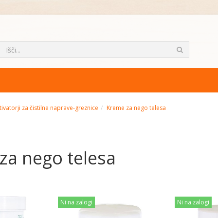
tivatorji za čistilne naprave-greznice
Kreme za nego telesa
za nego telesa
Ni na zalogi
Ni na zalogi