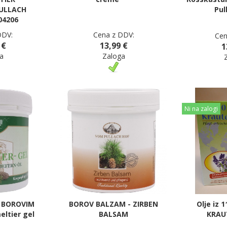
ULLACH
Pul
04206
DDV:
Cena z DDV:
Cen
 €
13,99 €
1
a
Zaloga
Ni na zalogi
Z BOROVIM
BOROV BALZAM - ZIRBEN
Olje iz 1
ltier gel
BALSAM
KRAU