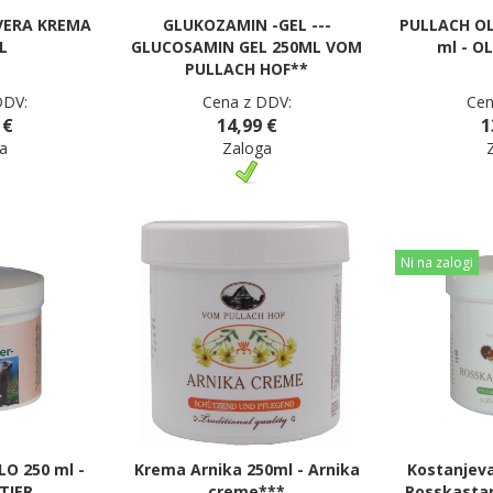
VERA KREMA
GLUKOZAMIN -GEL ---
PULLACH OL
L
GLUCOSAMIN GEL 250ML VOM
ml - O
PULLACH HOF**
DDV:
Cena z DDV:
Cen
 €
14,99 €
1
a
Zaloga
Ni na zalogi
O 250 ml -
Krema Arnika 250ml - Arnika
Kostanjev
TIER
creme***
Rosskasta