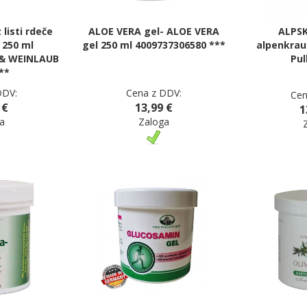
 listi rdeče
ALOE VERA gel- ALOE VERA
ALPSK
 250 ml
gel 250 ml 4009737306580 ***
alpenkrau
& WEINLAUB
Pul
**
DDV:
Cena z DDV:
Cen
 €
13,99 €
1
a
Zaloga