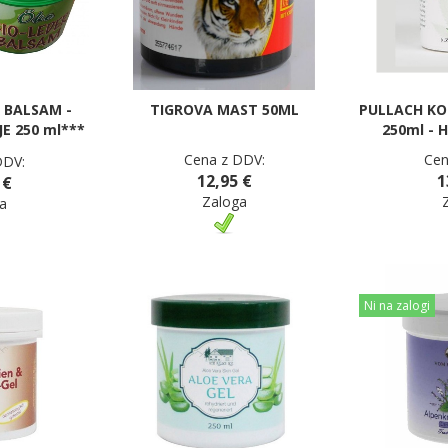
 BALSAM -
TIGROVA MAST 50ML
PULLACH KO
E 250 ml***
250ml - 
Cena z DDV:
Cen
DDV:
12,95 €
1
 €
Zaloga
a
Ni na zalogi