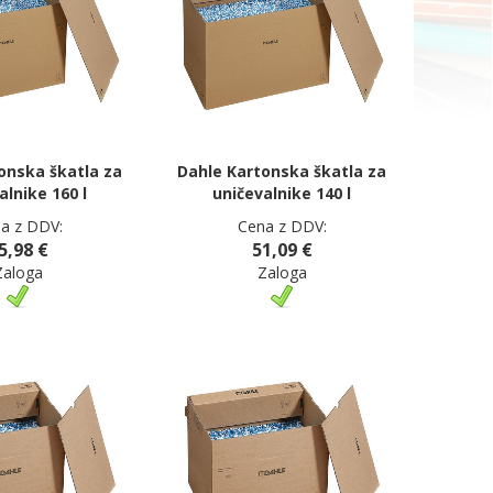
onska škatla za
Dahle Kartonska škatla za
alnike 160 l
uničevalnike 140 l
a z DDV:
Cena z DDV:
5,98 €
51,09 €
Zaloga
Zaloga