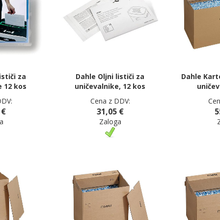
ističi za
Dahle Oljni lističi za
Dahle Kart
e 12 kos
uničevalnike, 12 kos
uničev
DDV:
Cena z DDV:
Cen
 €
31,05 €
5
a
Zaloga