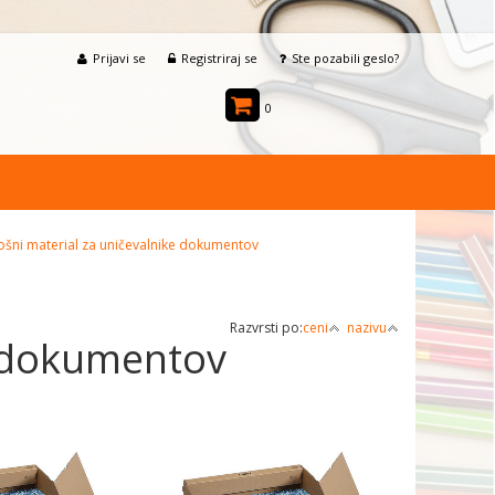
Prijavi se
Registriraj se
Ste pozabili geslo?
0
ošni material za uničevalnike dokumentov
Razvrsti po:
ceni
nazivu
e dokumentov