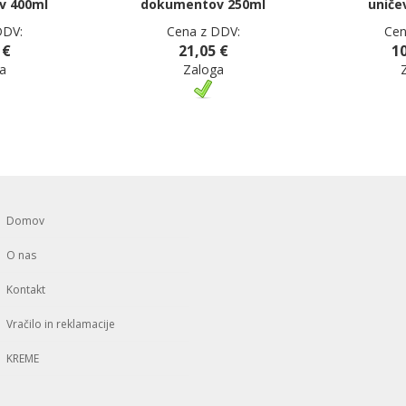
v 400ml
dokumentov 250ml
uniče
DDV:
Cena z DDV:
Cen
 €
21,05 €
10
a
Zaloga
Domov
O nas
Kontakt
Vračilo in reklamacije
KREME