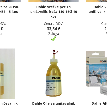
c za 20390-
Dahle Vrečke pvc za
Dahle V
453 - 5 kos
unič.,velik. koša 140-160l 10
unič.,velik
kos
DDV:
Cena z DDV:
Cen
 €
33,34 €
2
a
Zaloga
uničevalnik
Dahle Olje za uničevalnik
Dahle Fil