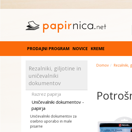
PRODAJNI PROGRAM
NOVICE
KREME
Domov
Rezalniki, 
Rezalniki, giljotine in
uničevalniki
dokumentov
Potroš
Razrez papirja
Uničevalniki dokumentov -
papirja
Uničevalniki dokumentov za
osebno uporabo in male
pisarne