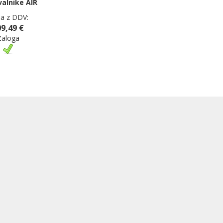
valnike AIR
a z DDV:
9,49 €
Zaloga