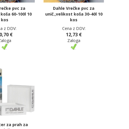
rečke pvc za
Dahle Vrečke pvc za
. koša 60-100l 10
unič.,velikost koša 30-40l 10
kos
kos
a z DDV:
Cena z DDV:
0,70 €
12,73 €
Zaloga
Zaloga
ter za prah za