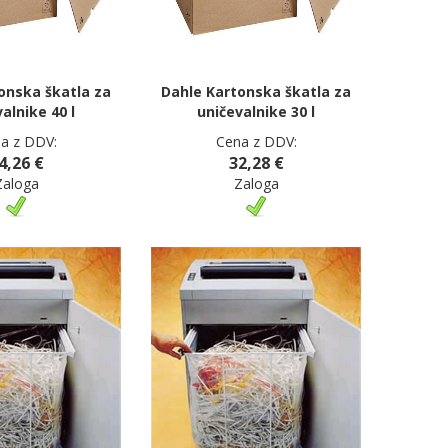
onska škatla za
Dahle Kartonska škatla za
alnike 40 l
uničevalnike 30 l
a z DDV:
Cena z DDV:
4,26 €
32,28 €
Zaloga
Zaloga