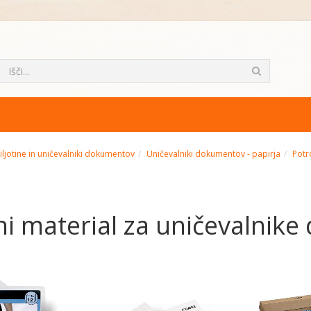
giljotine in uničevalniki dokumentov
Uničevalniki dokumentov - papirja
Potr
ni material za uničevalnik