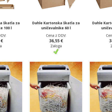
a škatla za
Dahle Kartonska škatla za
Dahle Kart
e 100 l
uničevalnike 60 l
uničev
DDV:
Cena z DDV:
Cen
 €
36,55 €
3
a
Zaloga