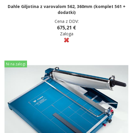
Dahle Giljotina z varovalom 562, 360mm (komplet 561 +
dodatki)
Cena z DDV:
675,21 €
Zaloga
Ni na zalogi