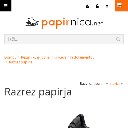
Domov
Rezalniki, giljotine in uničevalniki dokumentov
Razrez papirja
Razvrsti po:
ceni
nazivu
Razrez papirja