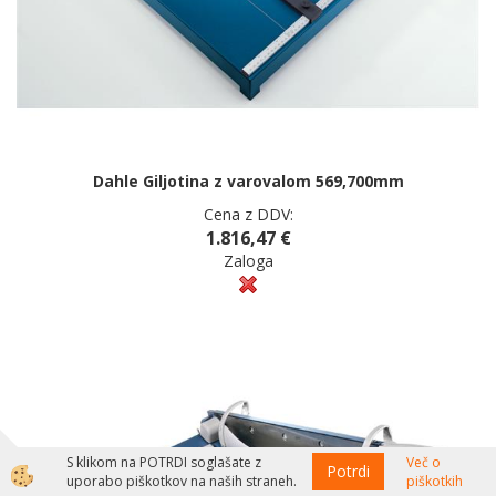
Dahle Giljotina z varovalom 569,700mm
Cena z DDV:
1.816,47 €
Zaloga
S klikom na POTRDI soglašate z
Več o
Potrdi
uporabo piškotkov na naših straneh.
piškotkih