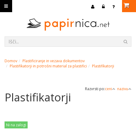
Domov
Plastificiranje in vezava dokumentov
Plastifikatorji in potrošni material za plastifici
Plastifikatorji
Razvrsti po:
ceni
nazivu
Plastifikatorji
Ni na zalogi