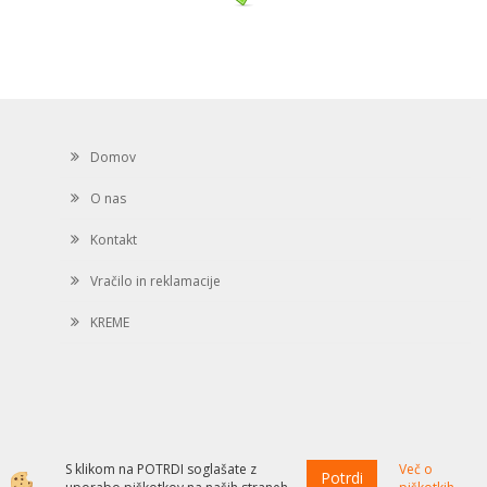
Domov
O nas
Kontakt
Vračilo in reklamacije
KREME
S klikom na POTRDI soglašate z
Več o
Potrdi
Izdelava spletne trgovine