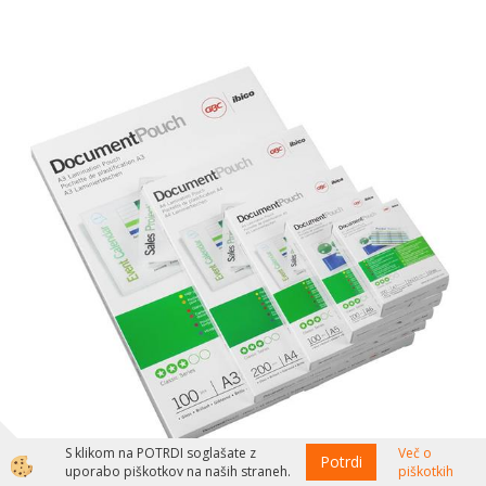
S klikom na POTRDI soglašate z
Več o
Potrdi
uporabo piškotkov na naših straneh.
piškotkih