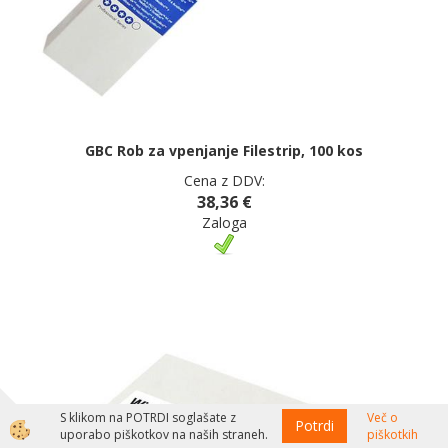
GBC Rob za vpenjanje Filestrip, 100 kos
Cena z DDV:
38,36 €
Zaloga
S klikom na POTRDI soglašate z
Več o
Potrdi
uporabo piškotkov na naših straneh.
piškotkih