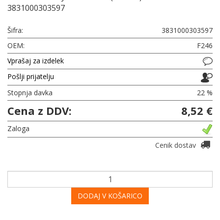
3831000303597
Šifra:
3831000303597
OEM:
F246
Vprašaj za izdelek
Pošlji prijatelju
Stopnja davka
22 %
Cena z DDV:
8,52 €
Zaloga
Cenik dostav
DODAJ V KOŠARICO