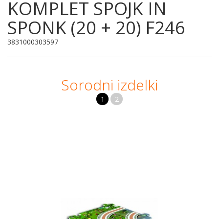
KOMPLET SPOJK IN
SPONK (20 + 20) F246
3831000303597
Sorodni izdelki
1
2