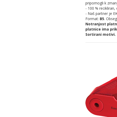
pripomogli k zmanjš
- 100 % recikliran, 
- Naš partner je 
Format:
B5
. Obseg
Notranjost platn
platnice ima pri
Sortirani motivi.