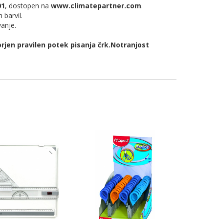
01
, dostopen na
www.climatepartner.com
.
 barvil.
anje.
orjen pravilen potek pisanja črk.Notranjost