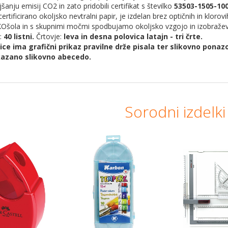
anju emisij CO2 in zato pridobili certifikat s številko
53503-1505-10
certificirano okoljsko nevtralni papir, je izdelan brez optičnih in klorovih
EKOšola in s skupnimi močmi spodbujamo okoljsko vzgojo in izobražev
:
40 listni.
Črtovje:
leva in desna polovica latajn - tri črte.
ice ima grafični prikaz pravilne drže pisala ter slikovno ponaz
kazano slikovno abecedo.
Sorodni izdelki