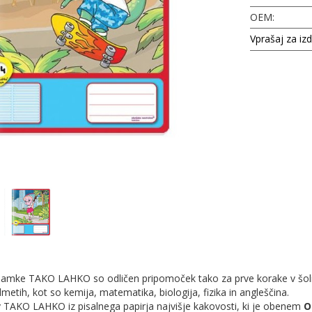
OEM:
Vprašaj za iz
namke TAKO LAHKO so odličen pripomoček tako za prve korake v šoli ko
metih, kot so kemija, matematika, biologija, fizika in angleščina.
 TAKO LAHKO iz pisalnega papirja najvišje kakovosti, ki je obenem
O