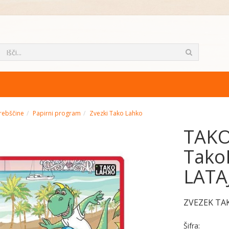
rebščine
Papirni program
Zvezki Tako Lahko
TAKO
TakoL
LATAJ
ZVEZEK TA
Šifra: