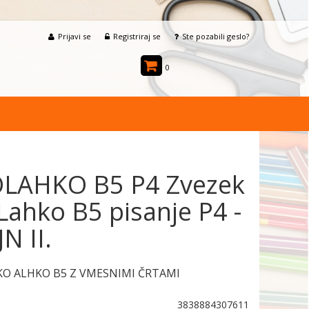
Prijavi se
Registriraj se
Ste pozabili geslo?
0
LAHKO B5 P4 Zvezek
ahko B5 pisanje P4 -
N II.
KO ALHKO B5 Z VMESNIMI ČRTAMI
3838884307611