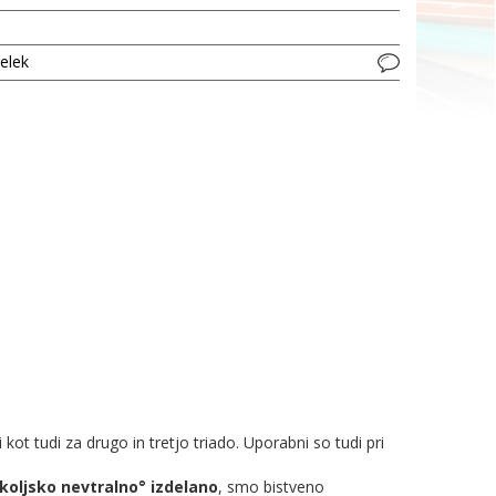
delek
t tudi za drugo in tretjo triado. Uporabni so tudi pri
koljsko nevtralno° izdelano
, smo bistveno