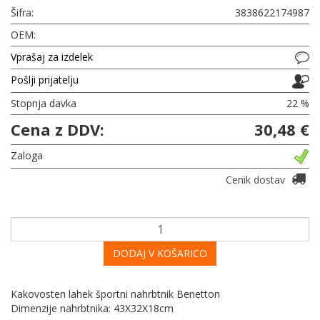
Šifra:
3838622174987
OEM:
Vprašaj za izdelek
Pošlji prijatelju
Stopnja davka
22 %
Cena z DDV:
30,48 €
Zaloga
Cenik dostav
DODAJ V KOŠARICO
Kakovosten lahek športni nahrbtnik Benetton
Dimenzije nahrbtnika: 43X32X18cm