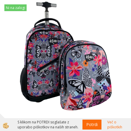
Ni na zalogi
S klikom na POTRDI soglašate z
Več o
TROLLEY KAOS 2 V 1 MAGIC
Potrdi
uporabo piškotkov na naših straneh.
piškotkih