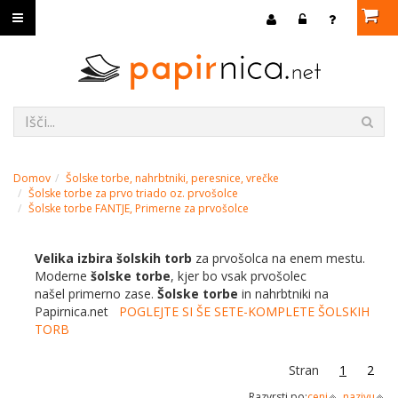
Domov
Šolske torbe, nahrbtniki, peresnice, vrečke
Šolske torbe za prvo triado oz. prvošolce
Šolske torbe FANTJE, Primerne za prvošolce
Velika izbira šolskih torb
za prvošolca na enem mestu.
Moderne
šolske torbe
, kjer bo vsak prvošolec
našel primerno zase.
Šolske torbe
in nahrbtniki na
Papirnica.net
POGLEJTE SI ŠE SETE-KOMPLETE ŠOLSKIH
TORB
Stran
1
2
Razvrsti po:
ceni
nazivu