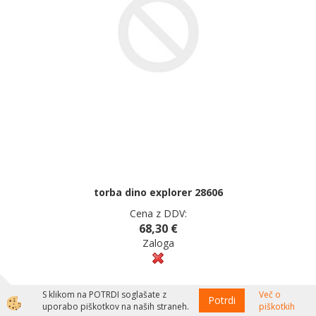
torba dino explorer 28606
Cena z DDV:
68,30 €
Zaloga
S klikom na POTRDI soglašate z
Več o
Potrdi
uporabo piškotkov na naših straneh.
piškotkih