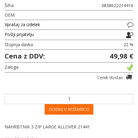
Šifra:
3838622214416
OEM:
Vprašaj za izdelek
Pošlji prijatelju
Stopnja davka
22 %
Cena z DDV:
49,98 €
Zaloga
Cenik dostav
DODAJ V KOŠARICO
NAHRBTNIK 3 ZIP LARGE ALLOVER 21441