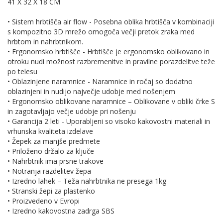
41 X 32 X 18 CM
• Sistem hrbtišča air flow - Posebna oblika hrbtišča v kombinaciji
s kompozitno 3D mrežo omogoča večji pretok zraka med
hrbtom in nahrbtnikom.
• Ergonomsko hrbtišče - Hrbtišče je ergonomsko oblikovano in
otroku nudi možnost razbremenitve in pravilne porazdelitve teže
po telesu
• Oblazinjene naramnice - Naramnice in ročaj so dodatno
oblazinjeni in nudijo največje udobje med nošenjem
• Ergonomsko oblikovane naramnice – Oblikovane v obliki črke S
in zagotavljajo večje udobje pri nošenju
• Garancija 2 leti - Uporabljeni so visoko kakovostni materiali in
vrhunska kvaliteta izdelave
• Žepek za manjše predmete
• Priloženo držalo za ključe
• Nahrbtnik ima prsne trakove
• Notranja razdelitev žepa
• Izredno lahek – Teža nahrbtnika ne presega 1kg
• Stranski žepi za plastenko
• Proizvedeno v Evropi
• Izredno kakovostna zadrga SBS