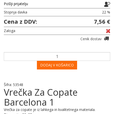
Pošlji prijatelju
Stopnja davka
22 %
Cena z DDV:
7,56 €
Zaloga
Cenik dostav
DODAJ V KOŠARICO
Šifra:
53548
Vrečka Za Copate
Barcelona 1
Vrečka za copate je iz lahkega in kvalitetnega materiala.