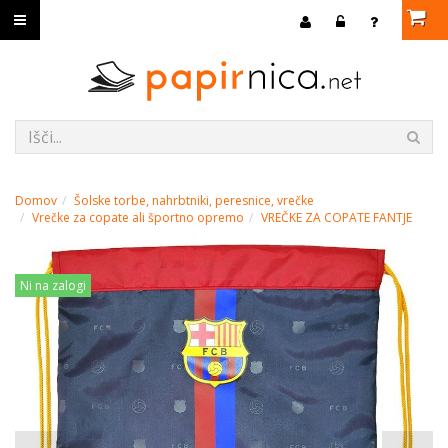
Domov
Šolske torbe, nahrbtniki, peresnice, vrečke
Vrečke za copate ali športno opremo
VREČKE ZA COPATE FANTJE
Ni na zalogi