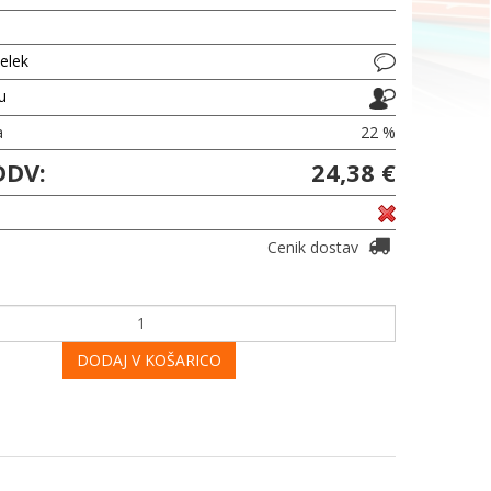
delek
ju
a
22 %
DDV:
24,38 €
Cenik dostav
DODAJ V KOŠARICO