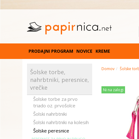
PRODAJNI PROGRAM
NOVICE
KREME
Domov
Šolske torb
Šolske torbe,
nahrbtniki, peresnice,
vrečke
Ni na zalogi
Šolske torbe za prvo
triado oz. prvošolce
Šolski nahrbtniki
Šolski nahrbtniki na kolesih
Šolske peresnice