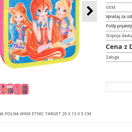
OEM:
Vprašaj za iz
Pošlji prijatel
Stopnja davk
Cena z 
Zaloga
A POLNA WINX ETNIC TARGET 20 X 13 X 5 CM