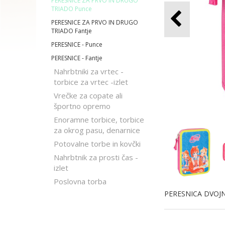
PERESNICE ZA PRVO IN DRUGO
TRIADO Punce
PERESNICE ZA PRVO IN DRUGO
TRIADO Fantje
PERESNICE - Punce
PERESNICE - Fantje
Nahrbtniki za vrtec -
torbice za vrtec -izlet
Vrečke za copate ali
športno opremo
Enoramne torbice, torbice
za okrog pasu, denarnice
Potovalne torbe in kovčki
Nahrbtnik za prosti čas -
izlet
Poslovna torba
PERESNICA DVOJN