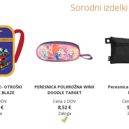
Sorodni izdelki
E- OTROŠKI
PERESNICA POLKROŽNA WINX
Peresnica
 BLAZE
DOODLE TARGET
DDV:
Cena z DDV:
Cen
 €
8,52 €
a
Zaloga