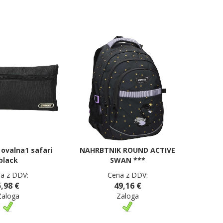
 ovalna1 safari
NAHRBTNIK ROUND ACTIVE
black
SWAN ***
a z DDV:
Cena z DDV:
5,98 €
49,16 €
Zaloga
Zaloga