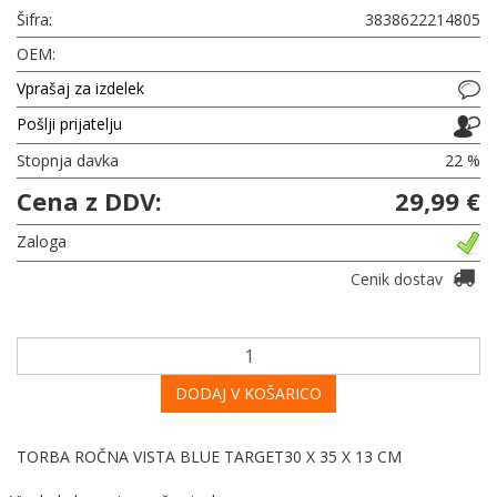
Šifra:
3838622214805
OEM:
Vprašaj za izdelek
Pošlji prijatelju
Stopnja davka
22 %
Cena z DDV:
29,99 €
Zaloga
Cenik dostav
DODAJ V KOŠARICO
TORBA ROČNA VISTA BLUE TARGET30 X 35 X 13 CM