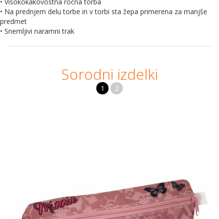
• Visokokakovostna ročna torba
• Na prednjem delu torbe in v torbi sta žepa primerena za manjše
predmet
• Snemljivi naramni trak
Sorodni izdelki
1
2