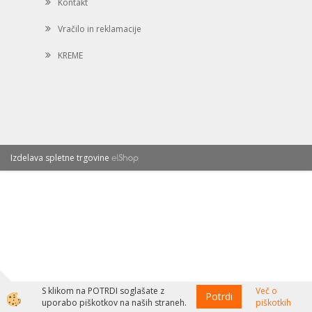
Kontakt
Vračilo in reklamacije
KREME
Izdelava spletne trgovine
S klikom na POTRDI soglašate z
Več o
Potrdi
uporabo piškotkov na naših straneh.
piškotkih