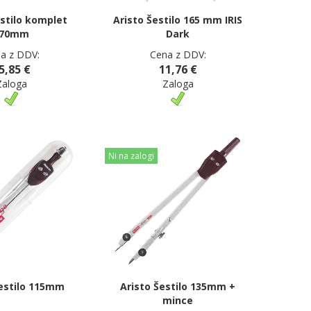
estilo komplet
Aristo Šestilo 165 mm IRIS
170mm
Dark
a z DDV:
Cena z DDV:
5,85 €
11,76 €
Zaloga
Zaloga
Ni na zalogi
Šestilo 115mm
Aristo Šestilo 135mm +
mince