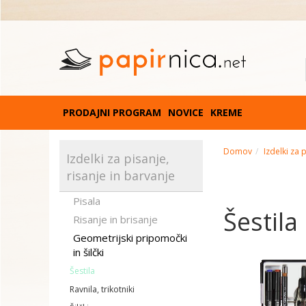
PRODAJNI PROGRAM
NOVICE
KREME
Domov
Izdelki za 
Izdelki za pisanje,
risanje in barvanje
Pisala
Šestila
Risanje in brisanje
Geometrijski pripomočki
in šilčki
Šestila
Ravnila, trikotniki