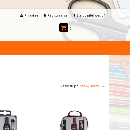
Prijavi se
Registriraj se
Ste pozabili geslo?
0
Razvrsti po:
ceni
nazivu