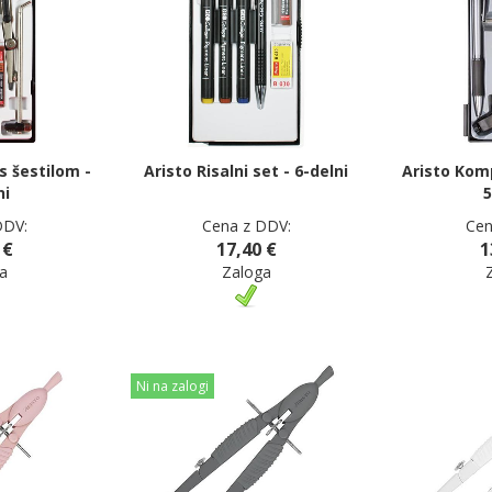
s šestilom -
Aristo Risalni set - 6-delni
Aristo Komp
ni
5
DDV:
Cena z DDV:
Cen
 €
17,40 €
1
a
Zaloga
Ni na zalogi