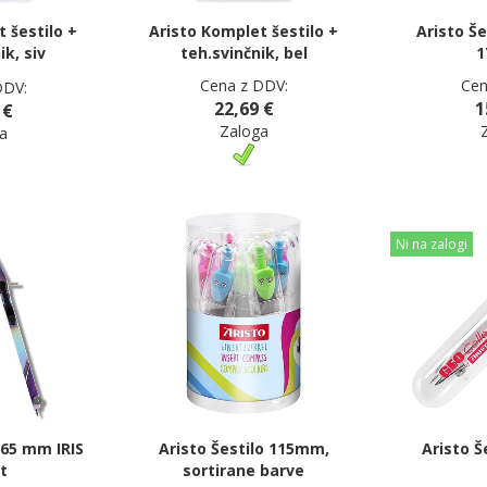
 šestilo +
Aristo Komplet šestilo +
Aristo Š
ik, siv
teh.svinčnik, bel
Cena z DDV:
Cen
DDV:
22,69 €
1
 €
Zaloga
a
Ni na zalogi
165 mm IRIS
Aristo Šestilo 115mm,
Aristo 
t
sortirane barve