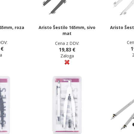
165mm, roza
Aristo Šestilo 165mm, sivo
Aristo Šes
mat
DDV:
Cen
Cena z DDV:
 €
1
19,83 €
a
Zaloga