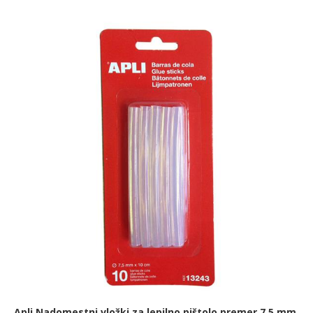
Apli Nadomestni vložki za lepilno pištolo premer 7,5 mm,