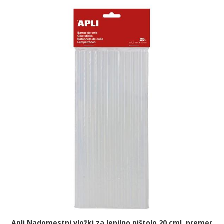
Apli Nadomestni vložki za lepilno pištolo 20 cm!, premer