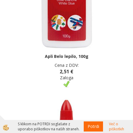
Apli Belo lepilo, 100g
Cena z DDV:
2,51 €
Zaloga
S klikom na POTRDI soglašate z
Več o
Potrdi
uporabo piškotkov na naših straneh.
piškotkih