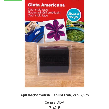
Apli Večnamenski lepilni trak, črn, 2,5m
Cena z DDV:
7,42 €