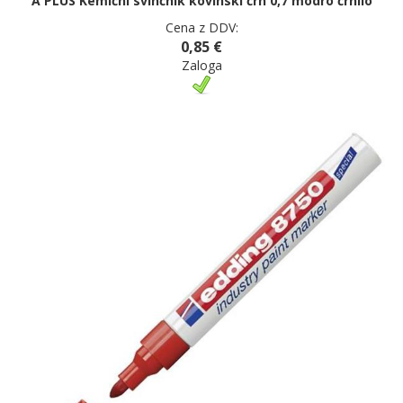
A PLUS Kemični svinčnik kovinski črn 0,7 modro črnilo
Cena z DDV:
0,85 €
Zaloga