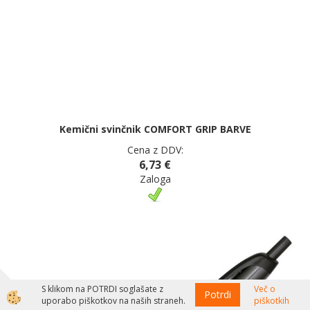
Kemični svinčnik COMFORT GRIP BARVE
Cena z DDV:
6,73 €
Zaloga
S klikom na POTRDI soglašate z
Več o
Potrdi
uporabo piškotkov na naših straneh.
piškotkih