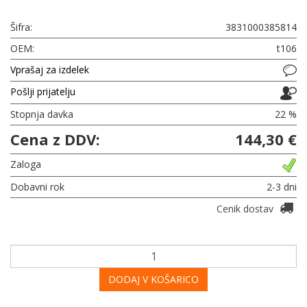
Šifra:
3831000385814
OEM:
t106
Vprašaj za izdelek
Pošlji prijatelju
Stopnja davka
22 %
Cena z DDV:
144,30 €
Zaloga
Dobavni rok
2-3 dni
Cenik dostav
DODAJ V KOŠARICO