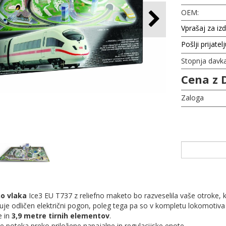
OEM:
Vprašaj za iz
Pošlji prijatel
Stopnja davk
Cena z 
Zaloga
o vlaka
Ice3 EU T737 z reliefno maketo bo razveselila vaše otroke, 
kuje odličen električni pogon, poleg tega pa so v kompletu lokomotiv
e in
3,9 metre tirnih elementov
.
e poteka preko priložene napajalne in regulacijske enote.