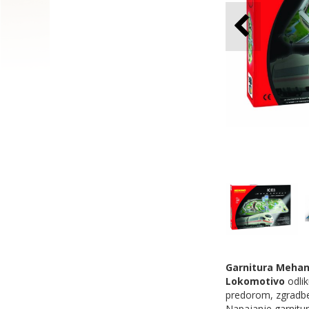
Garnitura Mehan
Lokomotivo
odli
predorom, zgradb
Napajanje garnitur