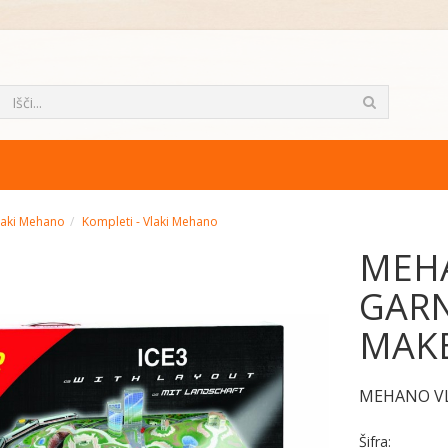
laki Mehano
Kompleti - Vlaki Mehano
MEH
GARN
MAKE
MEHANO VL
Šifra: