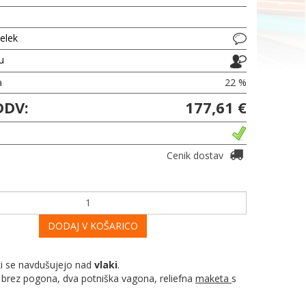
delek
ju
a
22 %
DDV:
177,61 €
Cenik dostav
DODAJ V KOŠARICO
ki se navdušujejo nad
vlaki
.
a brez pogona, dva potniška vagona, reliefna
maketa
s