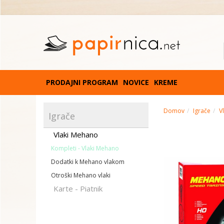
PRODAJNI PROGRAM
NOVICE
KREME
Domov
Igrače
V
Igrače
Vlaki Mehano
Kompleti - Vlaki Mehano
Dodatki k Mehano vlakom
Otroški Mehano vlaki
Karte - Piatnik