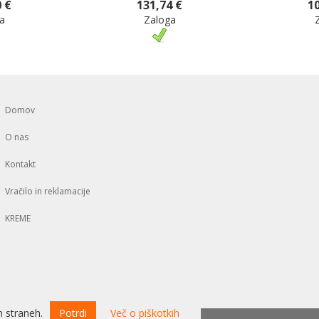
 €
131,74 €
10
a
Zaloga
Domov
O nas
Kontakt
Vračilo in reklamacije
KREME
 straneh.
Potrdi
Več o piškotkih