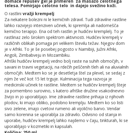
domače
repušev gel
je primeren za masažo celotnega
telesa. Pomirjajo celotno telo in dajejo svežino koži.
O rastlini
vražji krempelj
:
Za nekatere bolezni ni le kemičnih zdravil. Tudi zdravilne rastline
lahko razvijejo intenziven učinek, ki spremlja ali nadomešča
kemično terapijo. Ena od teh rastlin je hudičev kremplelj. To je
rastlinaz zelo širokim spektrom aktivnosti. Hudičev krempelj v
različnih oblikah pomaga pri velikem številu težav. Njegov dom
je v Afriki. To je še posebej pogosto v Namibiji, Južni Afriki,
Angoli, Zimbabveju in Mozambiku.
Afriški hudičev krempelj vedno bolj raste na suhih območjih, v
savani in travni vegetaciji, na rdečih peščenih tleh ali na aluvialnih
območjih. Medtem ko se je desetletja štel za plevel, se sedaj z
njim že več kot 15 let trguje. Kulminacija tega razvoja je
medicinski učinek te rastline. Medtem se hudičev krempelj šteje
za pomembno surovino, s katero afriške družine vsakodnevno
živijo in jo uporabljajo. Ime zdravilne rastline prihaja iz njihovih
plodov, ki imajo obliko, podobno kremplju. Medtem ko so listi
sivo zelene, imajo cvetovi rumeno ali vijolično barvo. Vendar
samo korenina se uporablja za zdravilo. Odvisno od stanja in
uporabe, hudičev krempelj lahko najdemo v čaju, tinkturah, ki se
uporabljajo v kozmetiki in kapsulah.
Količina: 250 ml