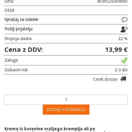
Šifra:
4039525004060
OEM:
Vprašaj za izdelek
Pošlji prijatelju
Stopnja davka
22 %
Cena z DDV:
13,99 €
Zaloga
Dobavni rok
2-3 dni
Cenik dostav
DODAJ V KOŠARICO
Krema iz korenine vražjega kremplja ali po