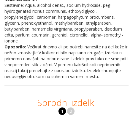
Sestavine: Aqua, alcohol denat., sodium hydroxide, peg-
hydrogenated ricinus communis, ethoxydiglycol,
propyleneglycol, carbomer, harpagophytum procumbens,
glycerin, phenoxyethanol, methylparaben, ethylparaben,
butylparaben, hamamelis virginiana, propylparaben, disodium
edta, parfum: coumarin, geraniol, citronellol, alpha-isomethyl-
ionone
Opozorilo:
Večkrat dnevno ali po potrebi nanesite na del kože in
nežno zmasirajte.V kolikor ni bilo napisano drugače, izdelka ni
primerno nanašati na odprte rane. Izdelek prav tako ne sme priti
v neposreden stik z očmi. V primeru kakršnihkoli neprimernih
reakcij takoj prenehajte z uporabo izdelka. Izdelek shranjujte
nedosegljiv otrokom na suhem in varnem mestu.
Sorodni izdelki
1
2