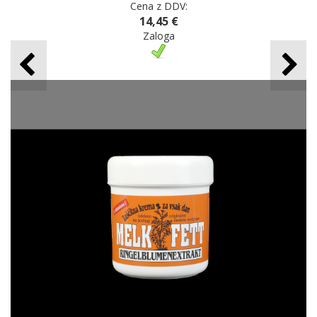
Cena z DDV:
14,45 €
Zaloga