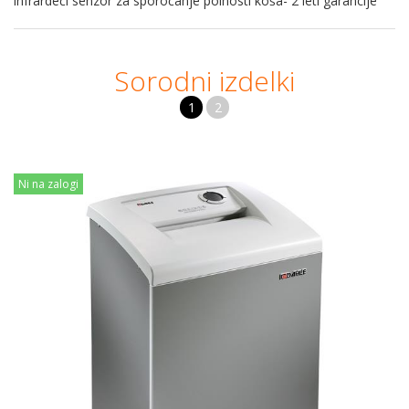
infrardeči senzor za sporočanje polnosti koša- 2 leti garancije
Sorodni izdelki
1
2
Ni na zalogi