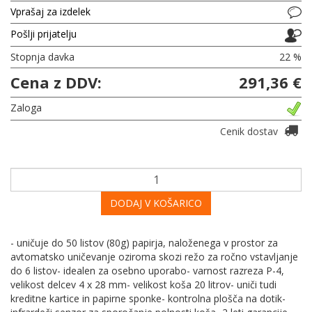
Vprašaj za izdelek
Pošlji prijatelju
Stopnja davka
22 %
Cena z DDV:
291,36 €
Zaloga
Cenik dostav
DODAJ V KOŠARICO
- uničuje do 50 listov (80g) papirja, naloženega v prostor za
avtomatsko uničevanje oziroma skozi režo za ročno vstavljanje
do 6 listov- idealen za osebno uporabo- varnost razreza P-4,
velikost delcev 4 x 28 mm- velikost koša 20 litrov- uniči tudi
kreditne kartice in papirne sponke- kontrolna plošča na dotik-