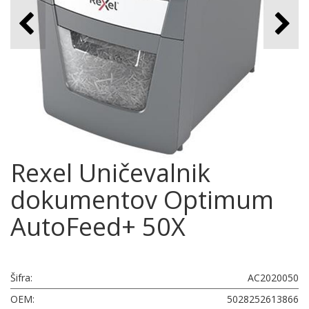
Rexel Uničevalnik
dokumentov Optimum
AutoFeed+ 50X
Šifra:
AC2020050
OEM:
5028252613866