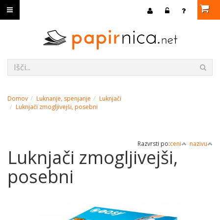
Domov
Luknanje, spenjanje
Luknjači
Luknjači zmogljivejši, posebni
Razvrsti po:
ceni
nazivu
Luknjači zmogljivejši,
posebni