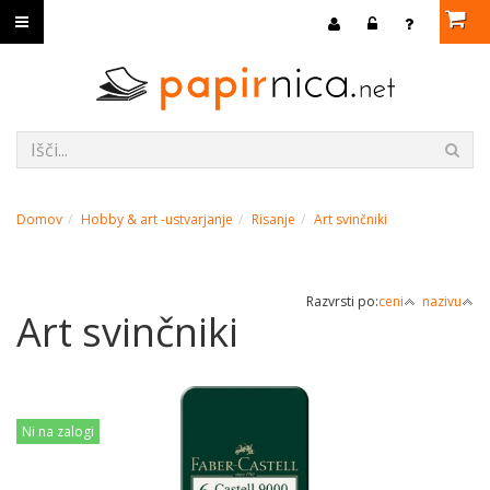
Domov
Hobby & art -ustvarjanje
Risanje
Art svinčniki
Razvrsti po:
ceni
nazivu
Art svinčniki
Ni na zalogi