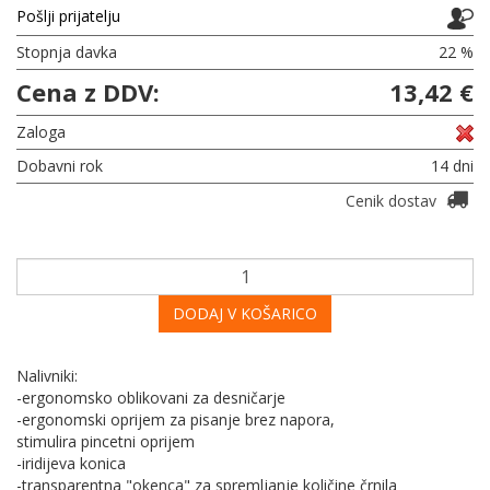
Pošlji prijatelju
Stopnja davka
22 %
Cena z DDV:
13,42 €
Zaloga
Dobavni rok
14 dni
Cenik dostav
DODAJ V KOŠARICO
Nalivniki:
-ergonomsko oblikovani za desničarje
-ergonomski oprijem za pisanje brez napora,
stimulira pincetni oprijem
-iridijeva konica
-transparentna "okenca" za spremljanje količine črnila