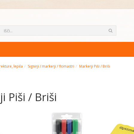
rekture, lepila
Signirji / markerji / flomastri
Markerji Piši / Briši
 Piši / Briši