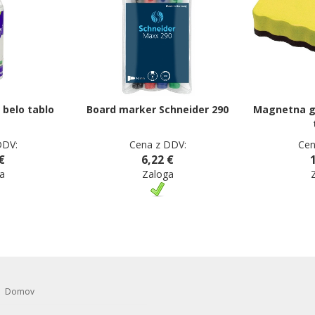
a belo tablo
Board marker Schneider 290
Magnetna go
DDV:
Cena z DDV:
Cen
€
6,22 €
a
Zaloga
Domov