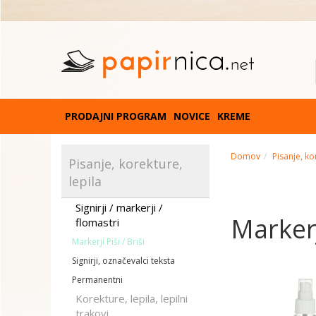
PRODAJNI PROGRAM
NOVICE
KREME
Domov
Pisanje, ko
Pisanje, korekture,
lepila
Signirji / markerji /
Markerji
flomastri
Markerji Piši / Briši
Signirji, označevalci teksta
Permanentni
Korekture, lepila, lepilni
trakovi