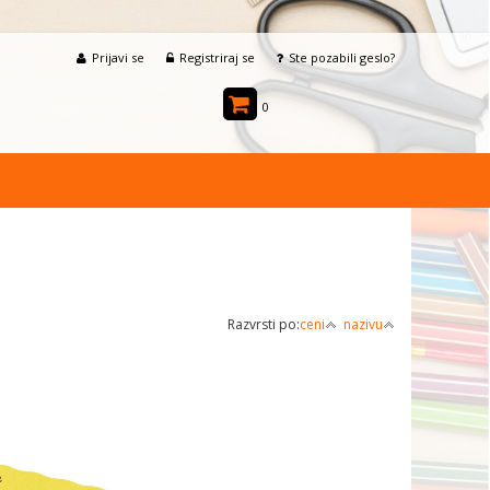
Prijavi se
Registriraj se
Ste pozabili geslo?
0
Razvrsti po:
ceni
nazivu