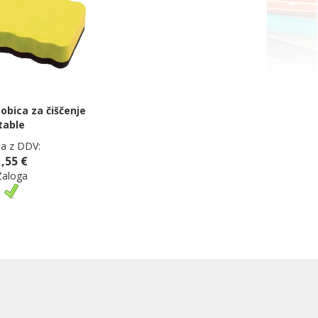
bica za čiščenje
table
a z DDV:
1,55 €
Zaloga