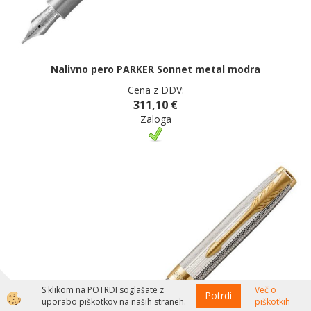
Nalivno pero PARKER Sonnet metal modra
Cena z DDV:
311,10 €
Zaloga
S klikom na POTRDI soglašate z
Več o
Potrdi
uporabo piškotkov na naših straneh.
piškotkih