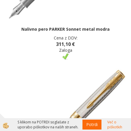
Nalivno pero PARKER Sonnet metal modra
Cena z DDV:
311,10 €
Zaloga
S klikom na POTRDI soglašate z
Več o
Potrdi
uporabo piškotkov na naših straneh.
piškotkih