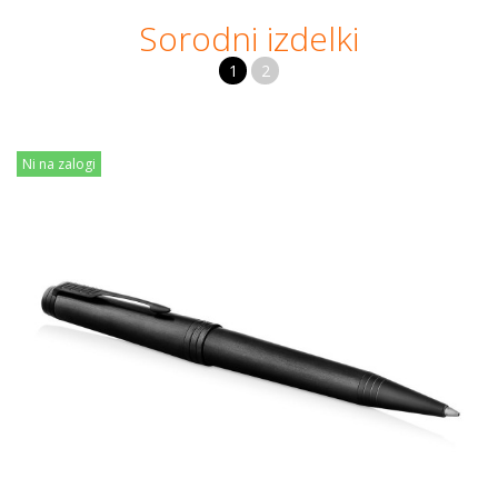
Sorodni izdelki
1
2
Ni na zalogi