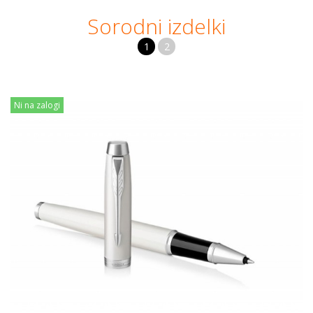
Sorodni izdelki
1
2
Ni na zalogi