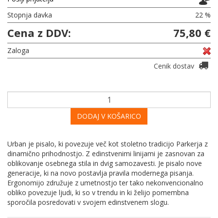
Stopnja davka
22 %
Cena z DDV:
75,80 €
Zaloga
Cenik dostav
DODAJ V KOŠARICO
Urban je pisalo, ki povezuje več kot stoletno tradicijo Parkerja z
dinamično prihodnostjo. Z edinstvenimi linijami je zasnovan za
oblikovanje osebnega stila in dvig samozavesti. Je pisalo nove
generacije, ki na novo postavlja pravila modernega pisanja.
Ergonomijo združuje z umetnostjo ter tako nekonvencionalno
obliko povezuje ljudi, ki so v trendu in ki želijo pomembna
sporočila posredovati v svojem edinstvenem slogu.