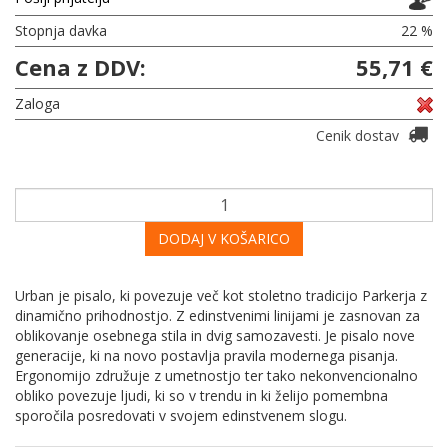
Stopnja davka
22 %
Cena z DDV:
55,71 €
Zaloga
Cenik dostav
DODAJ V KOŠARICO
Urban je pisalo, ki povezuje več kot stoletno tradicijo Parkerja z
dinamično prihodnostjo. Z edinstvenimi linijami je zasnovan za
oblikovanje osebnega stila in dvig samozavesti. Je pisalo nove
generacije, ki na novo postavlja pravila modernega pisanja.
Ergonomijo združuje z umetnostjo ter tako nekonvencionalno
obliko povezuje ljudi, ki so v trendu in ki želijo pomembna
sporočila posredovati v svojem edinstvenem slogu.