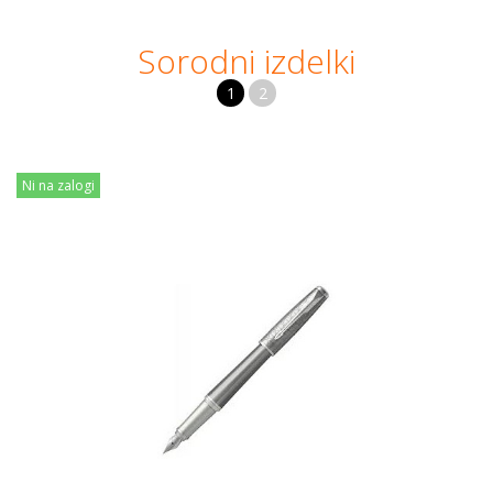
Sorodni izdelki
1
2
Ni na zalogi