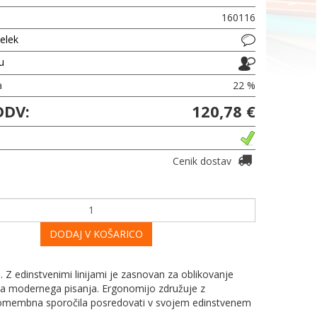
160116
delek
ju
a
22 %
DDV:
120,78 €
Cenik dostav
DODAJ V KOŠARICO
. Z edinstvenimi linijami je zasnovan za oblikovanje
vila modernega pisanja. Ergonomijo združuje z
jo pomembna sporočila posredovati v svojem edinstvenem