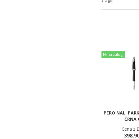
Ni na zalogi
PERO NAL. PAR
ČRNA 
Cena z 
398,90