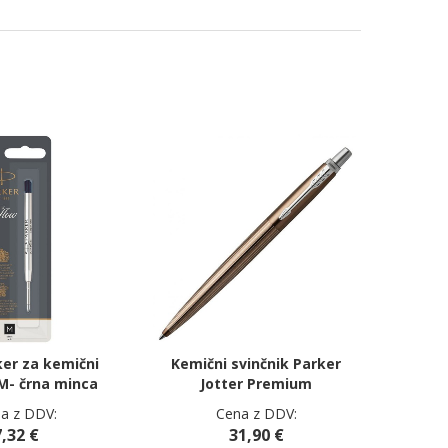
ker za kemični
Kemični svinčnik Parker
 M- črna minca
Jotter Premium
a z DDV:
Cena z DDV:
7,32 €
31,90 €