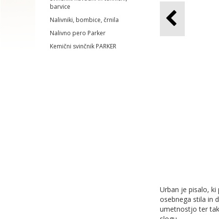
barvice
Nalivniki, bombice, črnila
Nalivno pero Parker
Kemični svinčnik PARKER
Urban je pisalo, k
osebnega stila in 
umetnostjo ter tak
slogu.