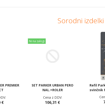
Sorodni izdelki
Ni na zalogi
KER PREMIER
SET PARKER URBAN PERO
Refil Par
CT
NAL.+ROLER
svinčnik
Cen
DDV:
Cena z DDV:
 €
106,31 €