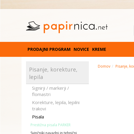
PRODAJNI PROGRAM
NOVICE
KREME
Domov
Pisanje, ko
Pisanje, korekture,
lepila
Signirji / markerji /
flomastri
Korekture, lepila, lepilni
trakovi
Pisala
Prestižna pisala PARKER
Svinčniki navadni in tehnični,