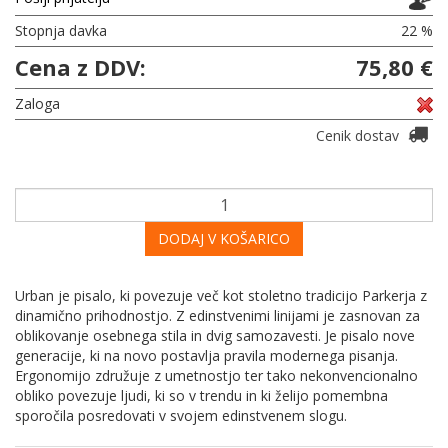
Stopnja davka
22 %
Cena z DDV:
75,80 €
Zaloga
Cenik dostav
DODAJ V KOŠARICO
Urban je pisalo, ki povezuje več kot stoletno tradicijo Parkerja z
dinamično prihodnostjo. Z edinstvenimi linijami je zasnovan za
oblikovanje osebnega stila in dvig samozavesti. Je pisalo nove
generacije, ki na novo postavlja pravila modernega pisanja.
Ergonomijo združuje z umetnostjo ter tako nekonvencionalno
obliko povezuje ljudi, ki so v trendu in ki želijo pomembna
sporočila posredovati v svojem edinstvenem slogu.