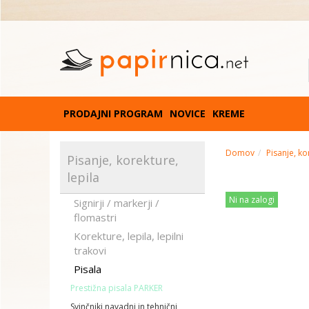
PRODAJNI PROGRAM
NOVICE
KREME
Domov
Pisanje, ko
Pisanje, korekture,
lepila
Ni na zalogi
Signirji / markerji /
flomastri
Korekture, lepila, lepilni
trakovi
Pisala
Prestižna pisala PARKER
Svinčniki navadni in tehnični,