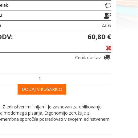
delek
ju
a
22 %
DDV:
60,80 €
Cenik dostav
DODAJ V KOŠARICO
. Z edinstvenimi linijami je zasnovan za oblikovanje
vila modernega pisanja. Ergonomijo združuje z
jo pomembna sporočila posredovati v svojem edinstvenem