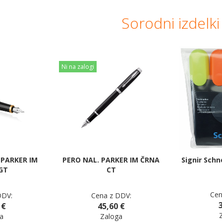
Sorodni izdelki
Ni na zalogi
 PARKER IM
PERO NAL. PARKER IM ČRNA
Signir Schn
GT
CT
Cen
DDV:
Cena z DDV:
 €
45,60 €
a
Zaloga