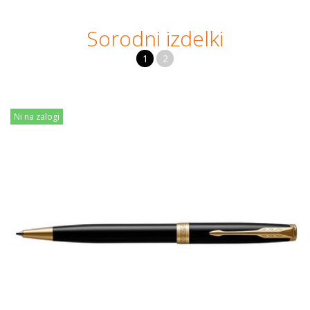
Sorodni izdelki
1
2
Ni na zalogi