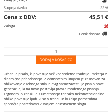
Stopnja davka
22 %
Cena z DDV:
45,51 €
Zaloga
Cenik dostav
DODAJ V KOŠARICO
Urban je pisalo, ki povezuje več kot stoletno tradicijo Parkerja z
dinamično prihodnostjo. Z edinstvenimi linijami je zasnovan za
oblikovanje osebnega stila in dvig samozavesti. Je pisalo nove
generacije, ki na novo postavlja pravila modernega pisanja.
Ergonomijo združuje z umetnostjo ter tako nekonvencionalno
obliko povezuje ljudi, ki so v trendu in ki želijo pomembna
sporočila posredovati v svojem edinstvenem slogu.