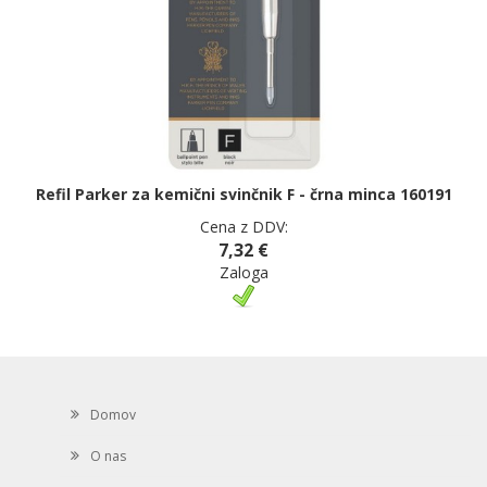
Refil Parker za kemični svinčnik F - črna minca 160191
Cena z DDV:
7,32 €
Zaloga
Domov
O nas