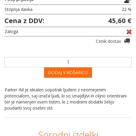
Stopnja davka
22 %
Cena z DDV:
45,60 €
Zaloga
Cenik dostav
DODAJ V KOŠARICO
Parker IM je idealen sopotnik ljudem z neomejenim
potencialom, saj izraža ljudi, ki so iznajdljivi in ciljno orientirani
ter je namenjen vsem tistim, ki z modnimi dodatki želijo
poudariti svoj osebni stil.
Sorodni izdelki