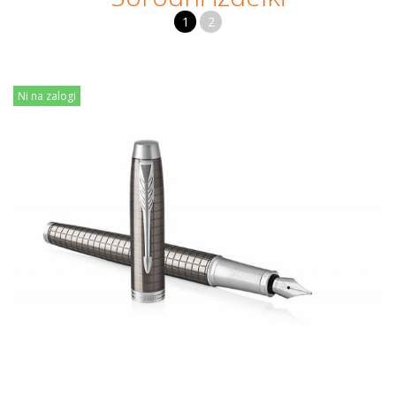
1
2
Ni na zalogi