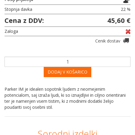
Stopnja davka
22 %
Cena z DDV:
45,60 €
Zaloga
Cenik dostav
DODAJ V KOŠARICO
Parker IM je idealen sopotnik ljudem z neomejenim
potencialom, saj izraža ljudi, ki so iznajdljivi in ciljno orientirani
ter je namenjen vsem tistim, ki z modnimi dodatki želijo
poudariti svoj osebni stil.
Sorodni izdelki