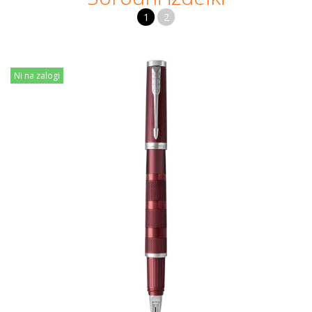
1
2
Ni na zalogi