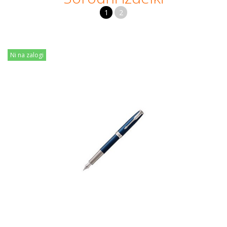
1
2
Ni na zalogi