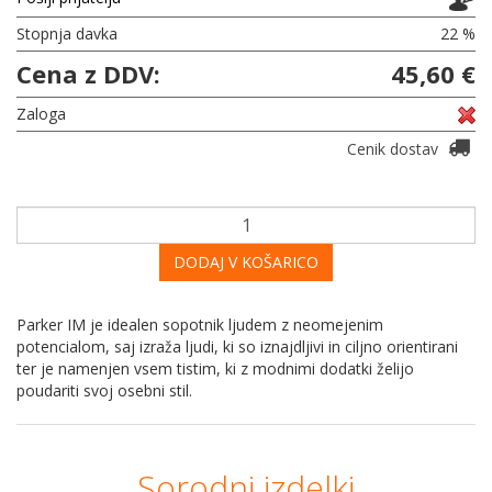
Stopnja davka
22 %
Cena z DDV:
45,60 €
Zaloga
Cenik dostav
DODAJ V KOŠARICO
Parker IM je idealen sopotnik ljudem z neomejenim
potencialom, saj izraža ljudi, ki so iznajdljivi in ciljno orientirani
ter je namenjen vsem tistim, ki z modnimi dodatki želijo
poudariti svoj osebni stil.
Sorodni izdelki