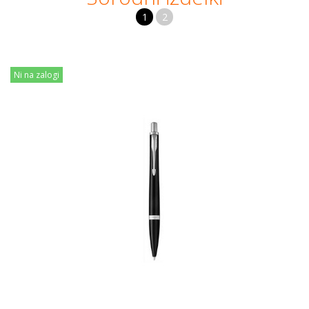
1
2
Ni na zalogi