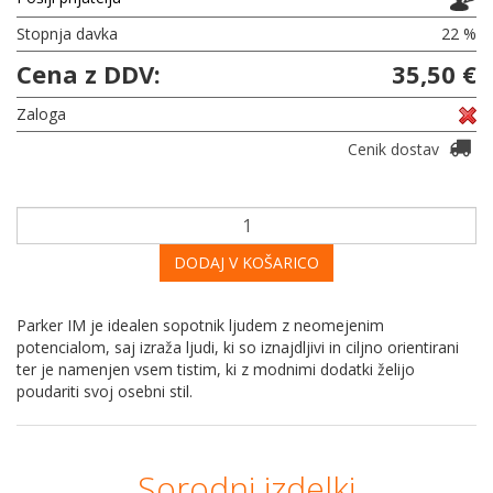
Stopnja davka
22 %
Cena z DDV:
35,50 €
Zaloga
Cenik dostav
DODAJ V KOŠARICO
Parker IM je idealen sopotnik ljudem z neomejenim
potencialom, saj izraža ljudi, ki so iznajdljivi in ciljno orientirani
ter je namenjen vsem tistim, ki z modnimi dodatki želijo
poudariti svoj osebni stil.
Sorodni izdelki