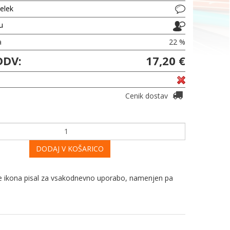
delek
ju
a
22 %
DDV:
17,20 €
Cenik dostav
DODAJ V KOŠARICO
. Je ikona pisal za vsakodnevno uporabo, namenjen pa