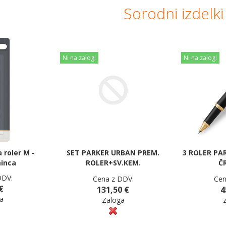
Sorodni izdelki
Ni na zalogi
Ni na zalogi
a roler M -
SET PARKER URBAN PREM.
3 ROLER PA
inca
ROLER+SV.KEM.
Č
DDV:
Cena z DDV:
Cen
€
131,50 €
4
a
Zaloga