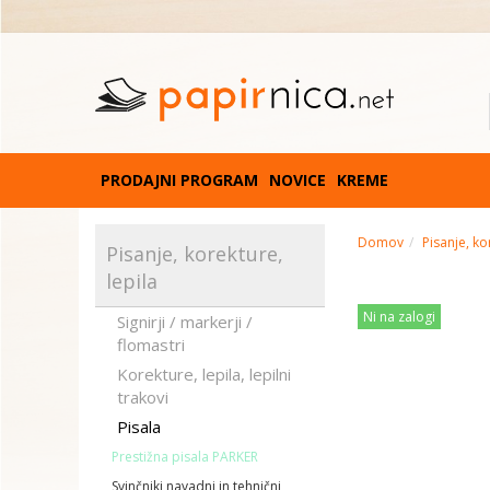
PRODAJNI PROGRAM
NOVICE
KREME
Domov
Pisanje, ko
Pisanje, korekture,
lepila
Ni na zalogi
Signirji / markerji /
flomastri
Korekture, lepila, lepilni
trakovi
Pisala
Prestižna pisala PARKER
Svinčniki navadni in tehnični,