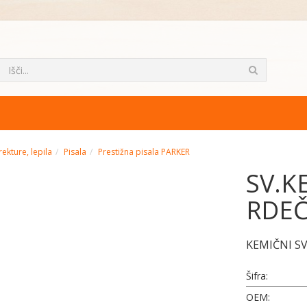
rekture, lepila
Pisala
Prestižna pisala PARKER
SV.K
RDEČ
KEMIČNI S
Šifra:
OEM: