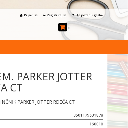
Prijavi se
Registriraj se
Ste pozabili geslo?
0
EM. PARKER JOTTER
A CT
VINČNIK PARKER JOTTER RDEČA CT
3501179531878
160010