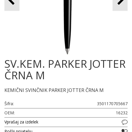
SV.KEM. PARKER JOTTER
ČRNA M
KEMIČNI SVINČNIK PARKER JOTTER ČRNA M
Šifra:
3501170705667
OEM:
16232
Vprašaj za izdelek
Pošlji prijatelju