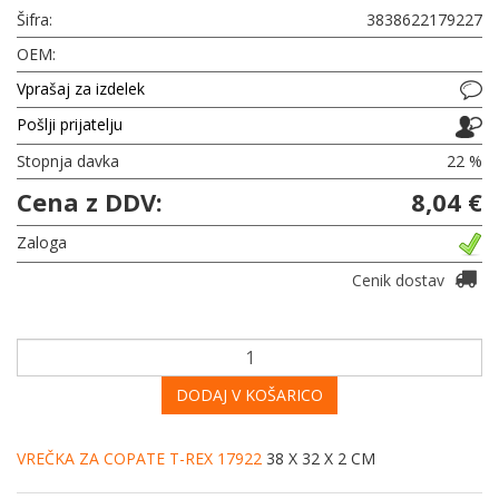
Šifra:
3838622179227
OEM:
Vprašaj za izdelek
Pošlji prijatelju
Stopnja davka
22 %
Cena z DDV:
8,04 €
Zaloga
Cenik dostav
DODAJ V KOŠARICO
VREČKA ZA COPATE T-REX 17922
38 X 32 X 2 CM